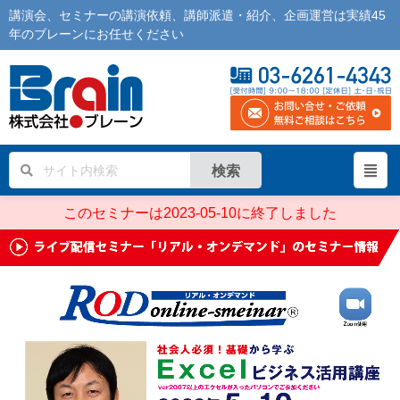
講演会
、
セミナー
の
講演依頼
、
講師派遣
・紹介、企画運営は実績45
年の
ブレーン
にお任せください
検索
このセミナーは2023-05-10に終了しました