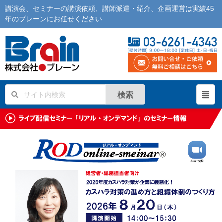
講演会
、
セミナー
の
講演依頼
、
講師派遣
・紹介、企画運営は実績45
年の
ブレーン
にお任せください
検索