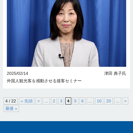
2025/02/14
津田 典子氏
外国人観光客を感動させる接客セミナー
4 / 22
« 先頭
<
...
2
3
4
5
6
...
10
20
...
>
最後 »