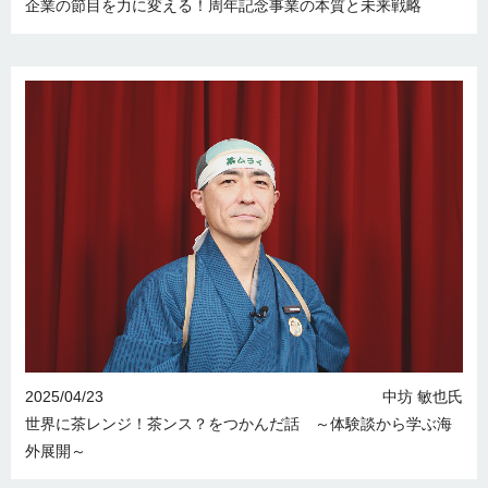
企業の節目を力に変える！周年記念事業の本質と未来戦略
2025/04/23
中坊 敏也氏
世界に茶レンジ！茶ンス？をつかんだ話 ～体験談から学ぶ海
外展開～