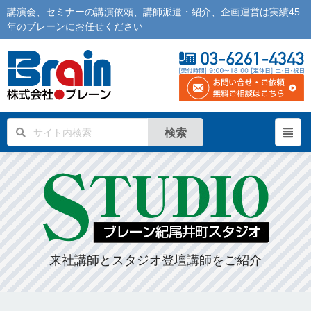
講演会
、
セミナー
の
講演依頼
、
講師派遣
・紹介、企画運営は実績45
年の
ブレーン
にお任せください
検索
来社講師とスタジオ登壇講師をご紹介