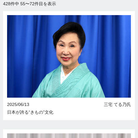
428件中
55〜72件目を表示
2025/06/13
三宅 てる乃氏
日本が誇る“きもの”文化