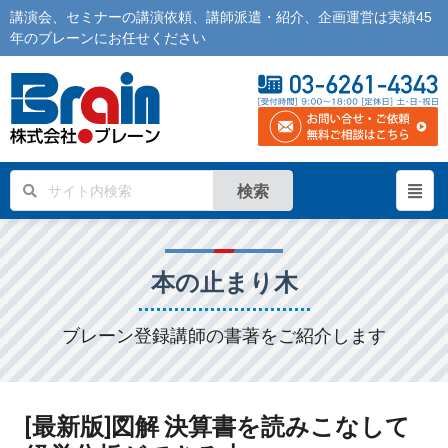
講演会
、
セミナー
の
講演依頼
、
講師派遣
・紹介、企画運営は実績45
年の
ブレーン
にお任せください
検索
本の止まり木
ブレーン登録講師の書著をご紹介します
[最新版]図解 決算書を読みこなして