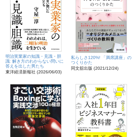
明治実業家の知識・見識・胆
私らしさ120%! 「満席講座」の
識: 解き方のわからない問いに
つくりかた
答えを出した男たち
同文舘出版 (2021/12/24)
東洋経済新報社 (2026/06/03)