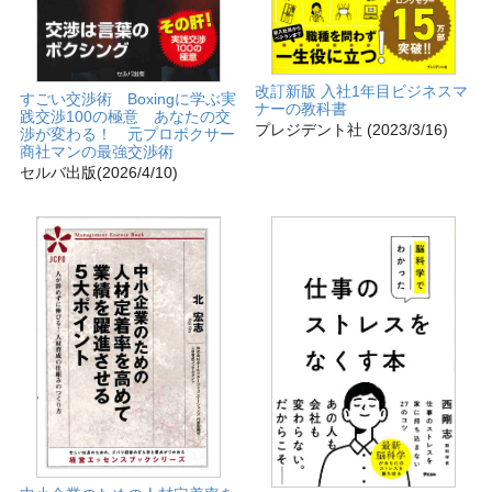
改訂新版 入社1年目ビジネスマ
すごい交渉術 Boxingに学ぶ実
ナーの教科書
践交渉100の極意 あなたの交
プレジデント社 (2023/3/16)
渉が変わる！ 元プロボクサー
商社マンの最強交渉術
セルバ出版(2026/4/10)