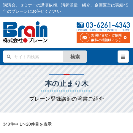
講演会
、
セミナー
の
講演依頼
、
講師派遣
・紹介、企画運営は実績45
年の
ブレーン
にお任せください
検索
本の止まり木
ブレーン登録講師の著書ご紹介
349件中
1〜20件目を表示