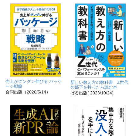
売上がグングン伸びる パッケ
新しい教え方の教科書 Z世代
ージ戦略
の部下を持ったら読む本
合同出版（2020/5/14）
ぱる出版( 2023/10/24)