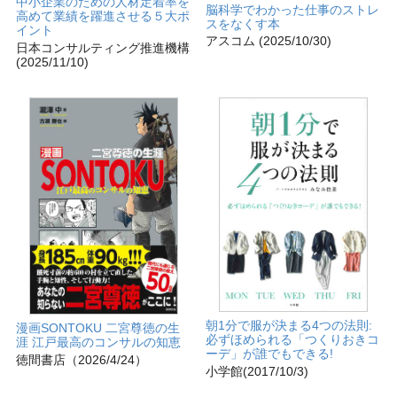
中小企業のための人材定着率を
脳科学でわかった仕事のストレ
高めて業績を躍進させる５大ポ
スをなくす本
イント
アスコム (2025/10/30)
日本コンサルティング推進機構
(2025/11/10)
朝1分で服が決まる4つの法則:
漫画SONTOKU 二宮尊徳の生
必ずほめられる「つくりおきコ
涯 江戸最高のコンサルの知恵
ーデ」が誰でもできる!
徳間書店（2026/4/24）
小学館(2017/10/3)