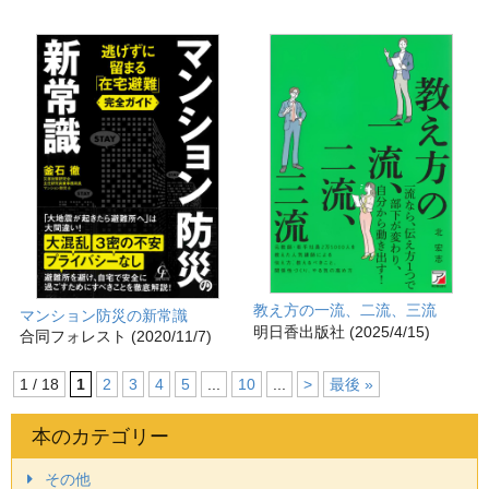
教え方の一流、二流、三流
マンション防災の新常識
明日香出版社 (2025/4/15)
合同フォレスト (2020/11/7)
1 / 18
1
2
3
4
5
...
10
...
>
最後 »
本のカテゴリー
その他