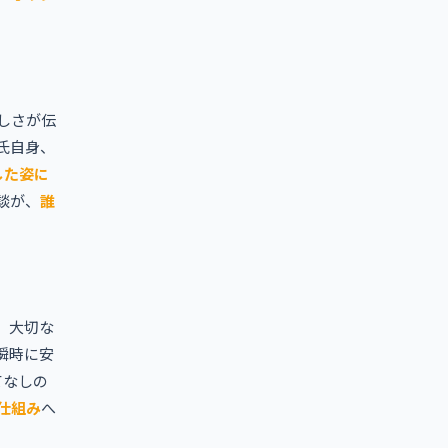
しさが伝
氏自身、
した姿に
談が、
誰
。大切な
瞬時に安
てなしの
仕組み
へ