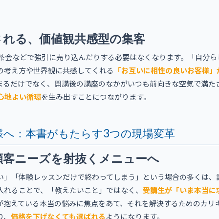
される、価値観共感型の集客
お茶会などで強引に売り込んだりする必要はなくなります。「自分ら
の考え方や世界観に共感してくれる
「お互いに相性の良いお客様」
まるだけでなく、開講後の講座のなかがいつも前向きな空気で満た
心地よい循環
を生み出すことにつながります。
様へ：本書がもたらす3つの現場変革
顧客ニーズを射抜くメニューへ
い」「体験レッスンだけで終わってしまう」という場合の多くは、
入れることで、「教えたいこと」ではなく、
受講生が「いま本当に
が抱えている本当の悩みに焦点をあて、それを解決するためのカリ
り、
価格を下げなくても選ばれる
ようになります。