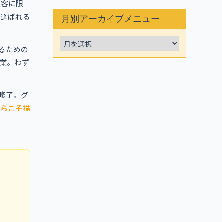
集客に限
に選ばれる
月別アーカイブメニュー
るための
業。わず
修了。グ
からこそ描