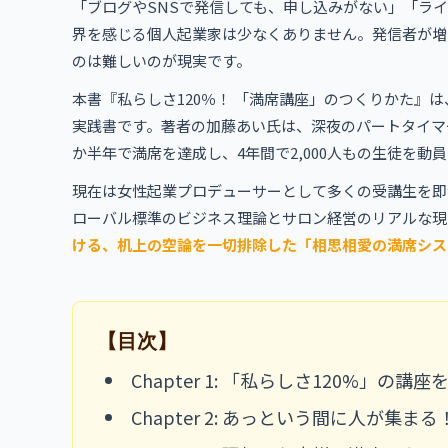
「ブログやSNSで発信しても、申し込みがない」「ラ
界を感じる個人起業家は少なくありません。発信者が増
のは難しいのが現実です。
本書『私らしさ120％！ 「満席講座」のつくりかた』
実践書です。著者の加藤あい氏は、深夜のパートタイマ
か半年で満席を達成し、4年間で2,000人もの生徒を
現在は女性起業プロデューサーとして多くの受講生を即満
ローバル標準のビジネス理論とサロン経営のリアルな現
ける、机上の空論を一切排除した「相思相愛の満席シス
【目次】
Chapter 1: 「私らしさ120%」の講
Chapter 2: あっという間に人が集ま