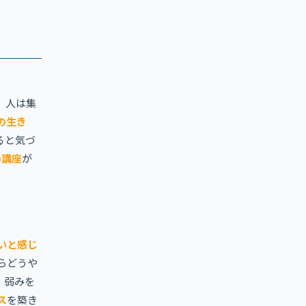
、人は集
の生き
ると気づ
の講座
が
いと感じ
らどうや
。弱みを
ス
を築き