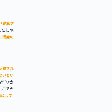
「逆算プ
で告知や
に満席の
反映され
ないとい
ながり合
とができ
形にして