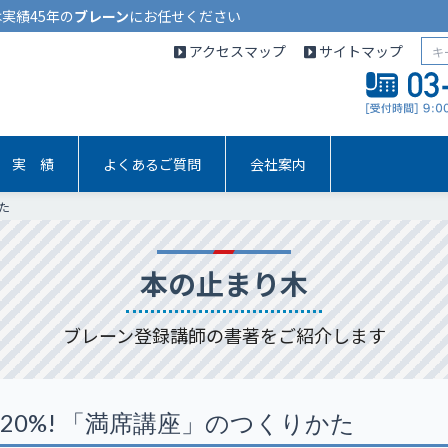
実績45年の
ブレーン
にお任せください
アクセスマップ
サイトマップ
実 績
よくあるご質問
会社案内
た
本の止まり木
ブレーン登録講師の書著をご紹介します
20%! 「満席講座」のつくりかた