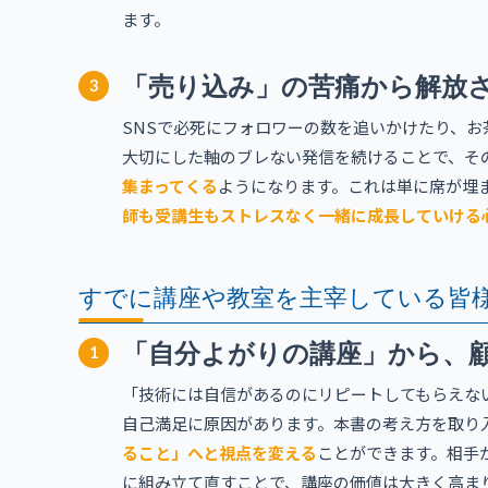
ます。
「売り込み」の苦痛から解放
3
SNSで必死にフォロワーの数を追いかけたり、
大切にした軸のブレない発信を続けることで、そ
集まってくる
ようになります。これは単に席が埋
師も受講生もストレスなく一緒に成長していける
すでに講座や教室を主宰している皆
「自分よがりの講座」から、
1
「技術には自信があるのにリピートしてもらえな
自己満足に原因があります。本書の考え方を取り
ること」へと視点を変える
ことができます。相手
に組み立て直すことで、講座の価値は大きく高ま