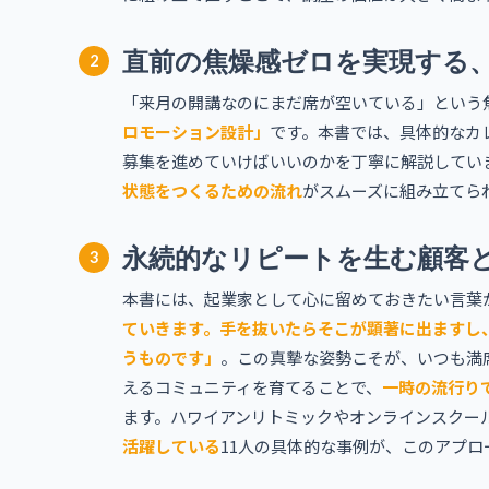
直前の焦燥感ゼロを実現する
2
「来月の開講なのにまだ席が空いている」という
ロモーション設計」
です。本書では、具体的なカ
募集を進めていけばいいのかを丁寧に解説してい
状態をつくるための流れ
がスムーズに組み立てら
永続的なリピートを生む顧客
3
本書には、起業家として心に留めておきたい言葉
ていきます。手を抜いたらそこが顕著に出ますし
うものです」
。この真摯な姿勢こそが、いつも満
えるコミュニティを育てることで、
一時の流行り
ます。ハワイアンリトミックやオンラインスクー
活躍している
11人の具体的な事例が、このアプ