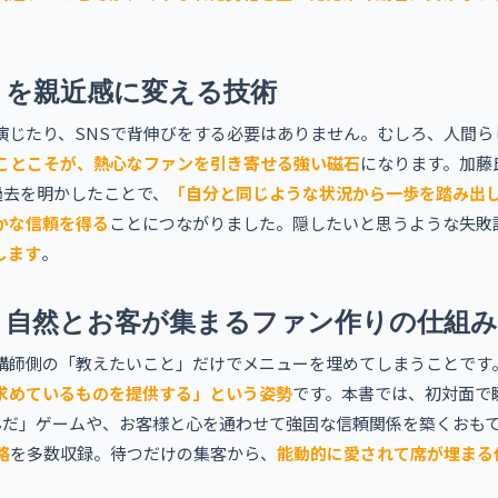
」を親近感に変える技術
演じたり、SNSで背伸びをする必要はありません。むしろ、人間ら
ことこそが、熱心なファンを引き寄せる強い磁石
になります。加藤
過去を明かしたことで、
「自分と同じような状況から一歩を踏み出
かな信頼を得る
ことにつながりました。隠したいと思うような失敗
します
。
、自然とお客が集まるファン作りの仕組み
講師側の「教えたいこと」だけでメニューを埋めてしまうことです
求めているものを提供する」という姿勢
です。本書では、初対面で
んだ」ゲームや、お客様と心を通わせて強固な信頼関係を築くおも
略
を多数収録。待つだけの集客から、
能動的に愛されて席が埋まる
。