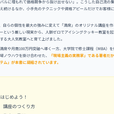
イバルに埋もれて価格競争から抜け出せない」。こうした自己流の
え続けるなか、小手先のテクニックや資格アピールだけでお客様
は、自らの個性を最大の強みに変えて「満席」のオリジナル講座を作
ーという厳しい現実から、人脈ゼロでアイシングクッキー教室を起
動員する大人気教室へと育て上げました。
席や月商100万円突破へ導く一方、大学院で修士課程（MBA）を
場ノウハウを掛け合わせた、
「現場主義の実務家」である著者だ
テム」
が本書に凝縮されています。
座をはじめよう！
る！ 講座のつくり方