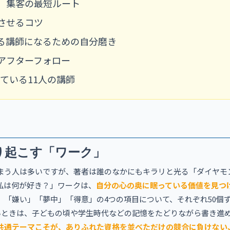
る！ 集客の最短ルート
成功させるコツ
選ばれる講師になるための自分磨き
！ アフターフォロー
躍している11人の講師
り起こす「ワーク」
まう人は多いですが、著者は誰のなかにもキラリと光る「ダイヤモ
私は何が好き？」ワークは、
自分の心の奥に眠っている価値を見つ
」「嫌い」「夢中」「得意」の4つの項目について、それぞれ50個
いときは、子どもの頃や学生時代などの記憶をたどりながら書き進
共通テーマこそが、ありふれた資格を並べただけの競合に負けない