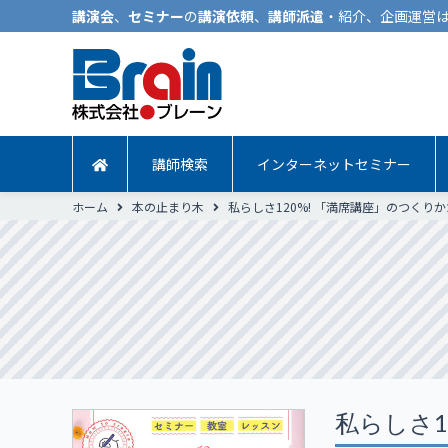
講演会
、
セミナー
の
講演依頼
、
講師派遣
・紹介、企画運営は
講師検索
インターネットセミナー
ホーム
本の止まり木
私らしさ120%! 「満席講座」のつくりか
私らしさ1