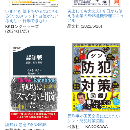
炎上しても大丈夫! 今日から使
いまどき 部下をやる気にさせ
える企業のSNS危機管理マニュ
る5つのメソッド: 自信がない
アル
考えない 行動できない
晶文社 (2022/6/28)
KKロングセラーズ
(2024/11/25)
元刑事が国民全員に伝えたい
シン・防犯対策図鑑
認知戦 悪意のSNS戦略
出版社 ‏ : ‎ KADOKAWA