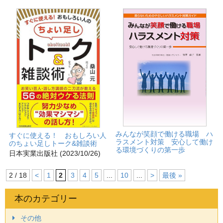
みんなが笑顔で働ける職場 ハ
すぐに使える！ おもしろい人
ラスメント対策 安心して働け
のちょい足しトーク&雑談術
る環境づくりの第一歩
日本実業出版社 (2023/10/26)
2 / 18
<
1
2
3
4
5
...
10
...
>
最後 »
本のカテゴリー
その他