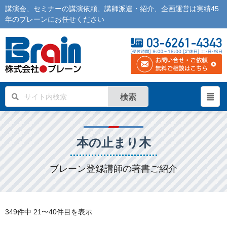
講演会
、
セミナー
の
講演依頼
、
講師派遣
・紹介、企画運営は実績45
年の
ブレーン
にお任せください
検索
本の止まり木
ブレーン登録講師の著書ご紹介
349件中
21〜40件目を表示