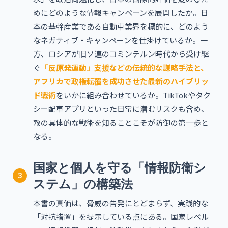
めにどのような情報キャンペーンを展開したか。日
本の基幹産業である自動車業界を標的に、どのよう
なネガティブ・キャンペーンを仕掛けているか。一
方、ロシアが旧ソ連のコミンテルン時代から受け継
ぐ
「反原発運動」支援などの伝統的な謀略手法と、
アフリカで政権転覆を成功させた最新のハイブリッ
ド戦術
をいかに組み合わせているか。TikTokやタク
シー配車アプリといった日常に潜むリスクも含め、
敵の具体的な戦術を知ることこそが防御の第一歩と
なる。
国家と個人を守る「情報防衛シ
3
ステム」の構築法
本書の真価は、脅威の告発にとどまらず、実践的な
「対抗措置」を提示している点にある。国家レベル