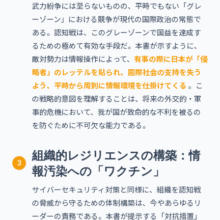
武力紛争には至らないものの、平時でもない「グレ
ーゾーン」における競争が現代の国際政治の常態で
ある。認知戦は、このグレーゾーンで国益を達成す
るための極めて有効な手段だ。本書が示すように、
敵対勢力は情報操作によって、
有事の際に日本が「侵
略者」のレッテルを貼られ、国際社会の支持を失う
よう、平時から周到に情報環境を仕掛けてくる
。こ
の戦略的意図を理解することは、将来の外交的・軍
事的危機において、我が国が致命的な不利を被るの
を防ぐために不可欠な能力である。
組織的レジリエンスの構築：情
3
報汚染への「ワクチン」
サイバーセキュリティ対策と同様に、組織を認知戦
の脅威から守るための体制構築は、今やあらゆるリ
ーダーの責務である。本書が提示する「対抗措置」