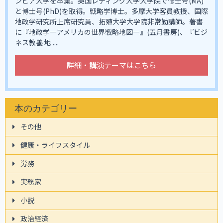
ンビア大学を卒業。英国レディング大学大学院で修士号(MA)
と博士号(PhD)を取得。戦略学博士。多摩大学客員教授、国際
地政学研究所上席研究員、拓殖大学大学院非常勤講師。著書
に『地政学―アメリカの世界戦略地図―』(五月書房)、『ビジ
ネス教養 地 ....
詳細・講演テーマはこちら
本のカテゴリー
その他
健康・ライフスタイル
労務
実務家
小説
政治経済