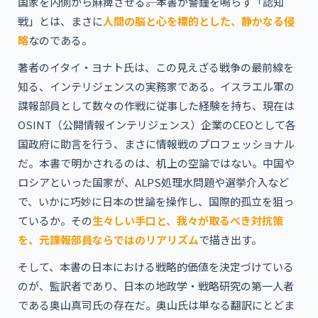
国家を内側から麻痺させる――。本書が警鐘を鳴らす「認知
戦」とは、まさに
人間の脳と心を標的とした、静かなる侵
略
なのである。
著者のイタイ・ヨナト氏は、この見えざる戦争の最前線を
知る、インテリジェンスの実務家である。イスラエル軍の
諜報部員として数々の作戦に従事した経験を持ち、現在は
OSINT（公開情報インテリジェンス）企業のCEOとして各
国政府に助言を行う、まさに情報戦のプロフェッショナル
だ。本書で明かされるのは、机上の空論ではない。中国や
ロシアといった国家が、ALPS処理水問題や選挙介入など
で、いかに巧妙に日本の世論を操作し、国際的孤立を狙っ
ているか。その
生々しい手口と、我々が取るべき対抗策
を、元諜報部員ならではのリアリズム
で描き出す。
そして、本書の日本における戦略的価値を決定づけている
のが、監訳者であり、日本の地政学・戦略研究の第一人者
である奥山真司氏の存在だ。奥山氏は単なる翻訳にとどま