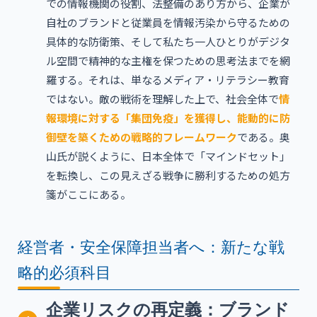
での情報機関の役割、法整備のあり方から、企業が
自社のブランドと従業員を情報汚染から守るための
具体的な防衛策、そして私たち一人ひとりがデジタ
ル空間で精神的な主権を保つための思考法までを網
羅する。それは、単なるメディア・リテラシー教育
ではない。敵の戦術を理解した上で、社会全体で
情
報環境に対する「集団免疫」を獲得し、能動的に防
御壁を築くための戦略的フレームワーク
である。奥
山氏が説くように、日本全体で「マインドセット」
を転換し、この見えざる戦争に勝利するための処方
箋がここにある。
経営者・安全保障担当者へ：新たな戦
略的必須科目
企業リスクの再定義：ブランド