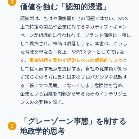
1
価値を蝕む「認知的浸透」
認知戦は、もはや国家間だけの問題ではない。SNS
上で特定の製品や企業に対するネガティブ・キャン
ペーンが組織的に行われれば、ブランド価値は一夜に
して毀損され、株価は暴落しうる。本書は、こうし
た脅威を単なる「炎上」やPRマターとしてではな
く、
事業継続を脅かす経営レベルの戦略的リスク
と
して捉え直す視点を提供する。自社の従業員が知ら
ず知らずのうちに敵対国家のプロパガンダを拡散す
る「役に立つ馬鹿」になってしまう危険性も含め、
企業という組織を内部から守るためのインテリジェ
ンスの必要性を説く。
「グレーゾーン事態」を制する
2
地政学的思考