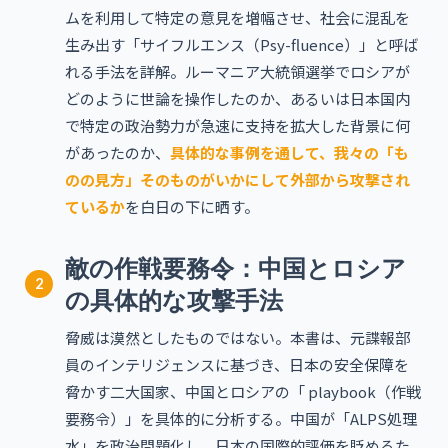
ムを利用して特定の意見を増幅させ、社会に混乱を
生み出す「サイフルエンス（Psy-fluence）」と呼ば
れる手法を詳解。ルーマニア大統領選挙でロシアが
どのように世論を操作したのか、あるいは日本国内
で特定の政治勢力が急速に支持を拡大した背景に何
があったのか、
具体的な事例を通して、我々の「も
のの見方」そのものがいかにして外部から攻撃され
ているか
を白日の下に晒す。
敵の作戦要務令：中国とロシア
2
の具体的な攻撃手法
脅威は漠然としたものではない。本書は、元諜報部
員のインテリジェンスに基づき、日本の安全保障を
脅かす二大国家、中国とロシアの「 playbook（作戦
要務令）」を具体的に分析する。中国が「ALPS処理
水」を政治問題化し、日本の国際的評価を貶めるた