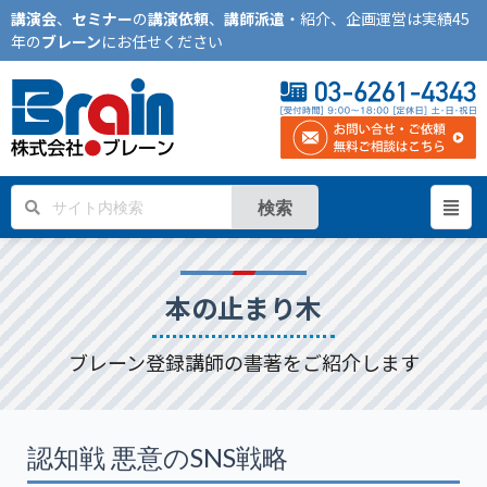
講演会
、
セミナー
の
講演依頼
、
講師派遣
・紹介、企画運営は実績45
年の
ブレーン
にお任せください
検索
本の止まり木
ブレーン登録講師の書著をご紹介します
認知戦 悪意のSNS戦略