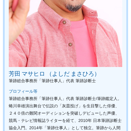
芳田 マサヒロ （よしだ まさひろ）
筆跡総合事務所「筆跡仕事人」代表
筆跡診断士
プロフィール等
筆跡総合事務所「筆跡仕事人」代表 筆跡診断士/筆跡鑑定人。
蜷川幸雄演出舞台で伝説の「灰皿投げ」を生目撃した俳優、
２４０倍の難関オーディションを突破しデビューした声優、
競馬・テレビ情報誌ライターを経て、2010年 日本筆跡診断士
協会入門。2014年「筆跡仕事人」として独立。筆跡から人間