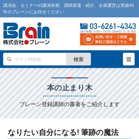
講演会
、
セミナー
の
講演依頼
、
講師派遣
・紹介、企画運営は実績45
年の
ブレーン
にお任せください
検索
本の止まり木
ブレーン登録講師の書著をご紹介します
なりたい自分になる! 筆跡の魔法