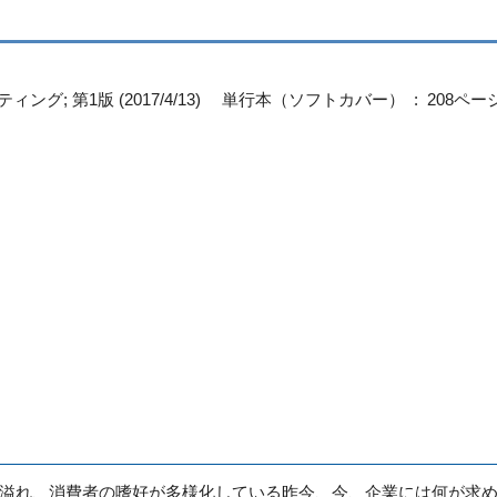
グ; 第1版 (2017/4/13)
単行本（ソフトカバー） ‏ : ‎ 208ペ
溢れ、消費者の嗜好が多様化している昨今、今、企業には何が求