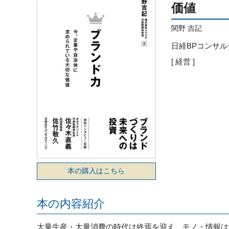
価値
関野 吉記
日経BPコンサルティン
[ 経営 ]
本の購入はこちら
本の内容紹介
大量生産・大量消費の時代は終焉を迎え、モノ・情報は