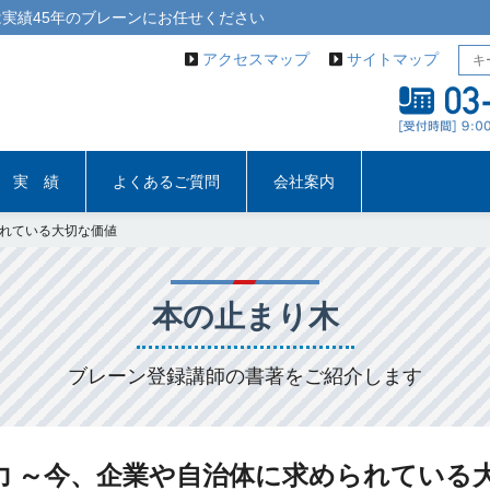
実績45年の
ブレーン
にお任せください
アクセスマップ
サイトマップ
実 績
よくあるご質問
会社案内
られている大切な価値
本の止まり木
ブレーン登録講師の書著をご紹介します
力 ～今、企業や自治体に求められている