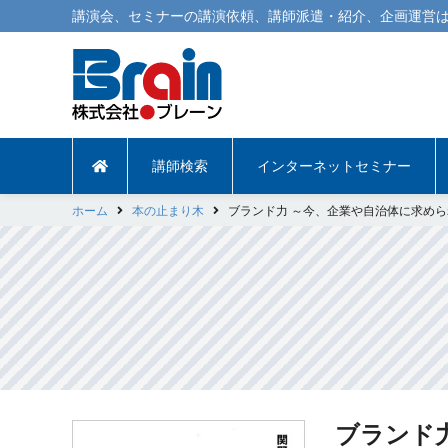
講演会
、
セミナー
の
講演依頼
、
講師派遣
・紹介、企画運営は
講師検索
インターネットセミナー
ホーム
本の止まり木
ブランド力 ～今、企業や自治体に求め
ブランド