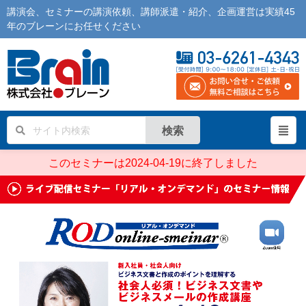
講演会
、
セミナー
の
講演依頼
、
講師派遣
・紹介、企画運営は実績45
年の
ブレーン
にお任せください
検索
このセミナーは2024-04-19に終了しました