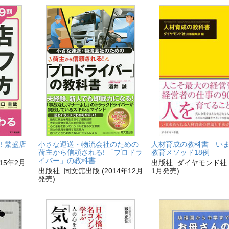
! 繁盛店
小さな運送・物流会社のための
人材育成の教科書—い
荷主から信頼される! 「プロドラ
教育メソッド18例
イバー」の教科書
15年2月
出版社: ダイヤモンド社 (
出版社: 同文舘出版 (2014年12月
1月発売)
発売)