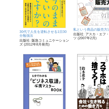
私という商品の販売方
30代で人生を逆転させる1日30
出版社: アスカ・エフ
分勉強法
ツ (2007年2月)
出版社: 阪急コミュニケーション
ズ (2012年8月発売)