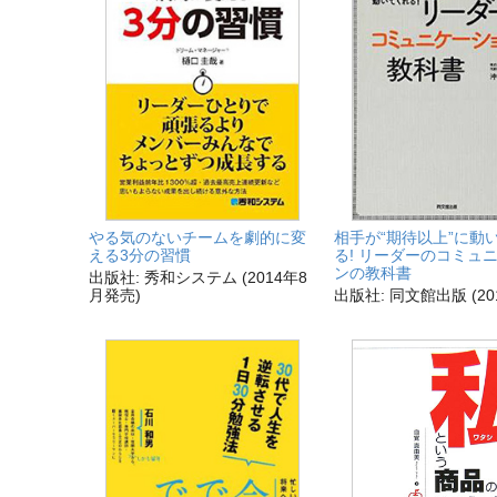
やる気のないチームを劇的に変
相手が“期待以上”に動
える3分の習慣
る! リーダーのコミュ
ンの教科書
出版社: 秀和システム (2014年8
月発売)
出版社: 同文館出版 (20