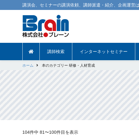
講演会
、
セミナー
の
講演依頼
、
講師派遣
・紹介、企画運営は
講師検索
インターネットセミナー
ホーム
本のカテゴリー 研修・人材育成
104件中
81〜100件目を表示