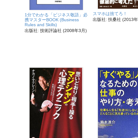
スマホは捨てろ！
1分でわかる「ビジネス敬語」必
出版社: 扶桑社 (2013年
携マスターBOOK (Business
Rules and Skills)
出版社: 技術評論社 (2008年3月)