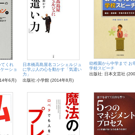
幼稚園から中学まで お
いてくれ
日本橋高島屋名コンシェルジュ
学校スピーチ
ニケーショ
に学ぶ人の心を動かす「気遣い
出版社: 日本文芸社 (200
力」
14年6月)
出版社:小学館 (2014年8月)