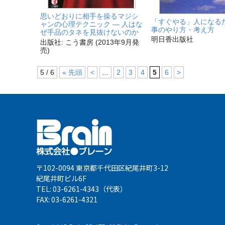
思いどおりに相手を操るマジシ
「すぐやる」人になる
ャンの心理テクニック ― 人はな
事のやり方・考え方
ぜ手品のタネを見抜けないのか
明日香出版社
出版社: こう書房 (2013年9月発
売)
5 / 6
« 先頭
<
...
2
3
4
5
6
>
〒102-0094 東京都千代田区紀尾井町3-12
紀尾井町ビル6F
TEL: 03-6261-4343（代表）
FAX: 03-6261-4321