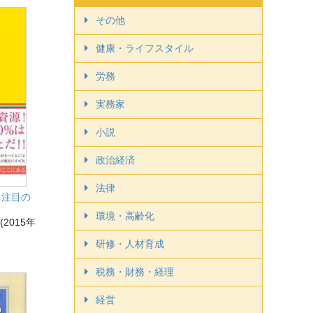
その他
健康・ライフスタイル
労務
実務家
小説
政治経済
法律
ま注目の
環境・高齢化
2015年
研修・人材育成
税務・財務・経理
経営