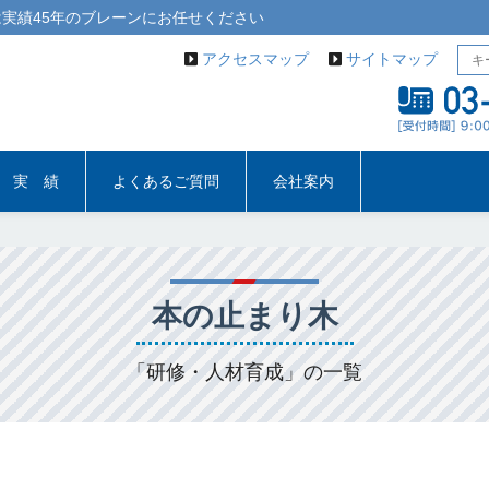
実績45年の
ブレーン
にお任せください
アクセスマップ
サイトマップ
実 績
よくあるご質問
会社案内
本の止まり木
「研修・人材育成」の一覧