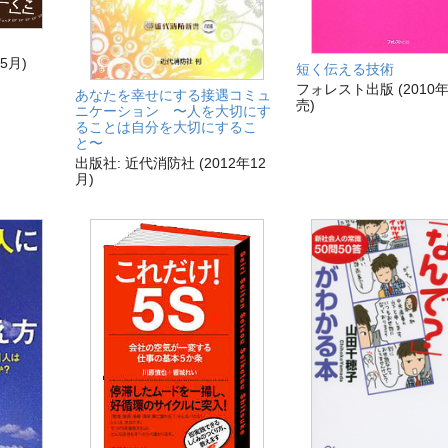
5月)
短く伝える技術
フォレスト出版 (2010
あなたを幸せにする接遇コミュ
売)
ニケーション 〜人を大切にす
ることは自分を大切にするこ
と〜
出版社: 近代消防社 (2012年12
月)