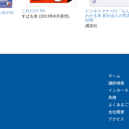
これだけ! 5S
ビジネスマナーの「なん
ための仕
わかる本 新社会人の常識
すばる舎 (2013年8月発売)
50答
講談社
ホーム
講師検索
インターネ
実績
よくあるご
会社概要
アクセス