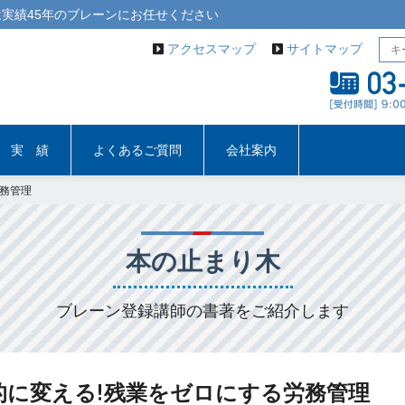
実績45年の
ブレーン
にお任せください
アクセスマップ
サイトマップ
実 績
よくあるご質問
会社案内
労務管理
本の止まり木
ブレーン登録講師の書著をご紹介します
的に変える!残業をゼロにする労務管理