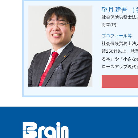
望月 建吾 
社会保険労務士法
将軍(R)
プロフィール等
社会保険労務士法
績250社以上、
る本』や『小さな
ローズアップ現代』『