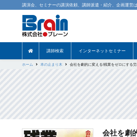
講演会
、
セミナー
の
講演依頼
、
講師派遣
・紹介、企画運営は
講師検索
インターネットセミナー
ホーム
本の止まり木
会社を劇的に変える!残業をゼロにする
会社を劇