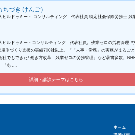
（もちづき けんご）
人ビルドゥミー・ コンサルティング 代表社員
特定社会保険労務士
残
人ビルドゥミー・コンサルティング 代表社員。残業ゼロの労務管理™
就業規則づくり支援の実績700社以上。『「人事・労務」の実務がまるご
会社でもできた! 働き方改革 残業ゼロの労務管理』など著書多数。NH
あ ....
詳細・講演テーマはこちら
ホーム
講師検索