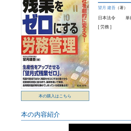
望月 建吾
（著）
日本法令
単
[ 労務 ]
本の購入はこちら
本の内容紹介