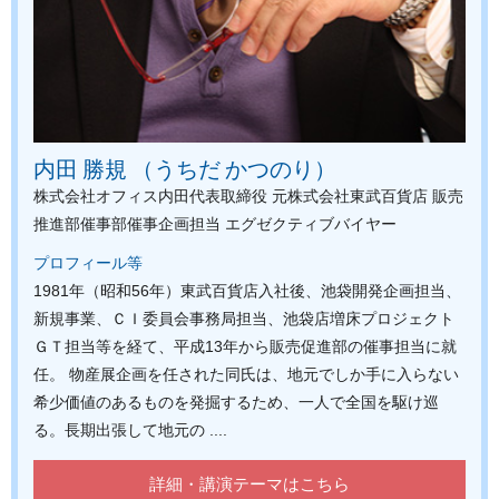
内田 勝規 （うちだ かつのり）
株式会社オフィス内田代表取締役
元株式会社東武百貨店
販売
推進部催事部催事企画担当
エグゼクティブバイヤー
プロフィール等
1981年（昭和56年）東武百貨店入社後、池袋開発企画担当、
新規事業、ＣＩ委員会事務局担当、池袋店増床プロジェクト
ＧＴ担当等を経て、平成13年から販売促進部の催事担当に就
任。 物産展企画を任された同氏は、地元でしか手に入らない
希少価値のあるものを発掘するため、一人で全国を駆け巡
る。長期出張して地元の ....
詳細・講演テーマはこちら