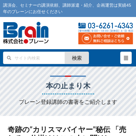
講演会
、
セミナー
の
講演依頼
、
講師派遣
・紹介、企画運営は実績45
年の
ブレーン
にお任せください
検索
本の止まり木
ブレーン登録講師の書著をご紹介します
奇跡の“カリスマバイヤー”秘伝 「売