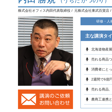
（うちだ かつのり）
株式会社オフィス内田代表取締役
元株式会社東武百貨店
研修・人
主な講演タ
北海道物産
売れる商品
消費者にと
2週間で6億
売れる商品
農商工連携