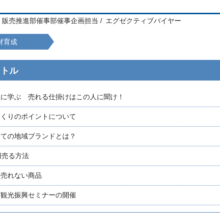
販売推進部催事部催事企画担当
エグゼクティブバイヤー
材育成
イトル
展に学ぶ 売れる仕掛けはこの人に聞け！
つくりのポイントについて
っての地域ブランドとは？
円売る方法
、売れない商品
と観光振興セミナーの開催