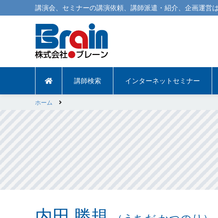
講演会
、
セミナー
の
講演依頼
、
講師派遣
・紹介、企画運営は
講師検索
インターネットセミナー
ホーム
内田 勝規