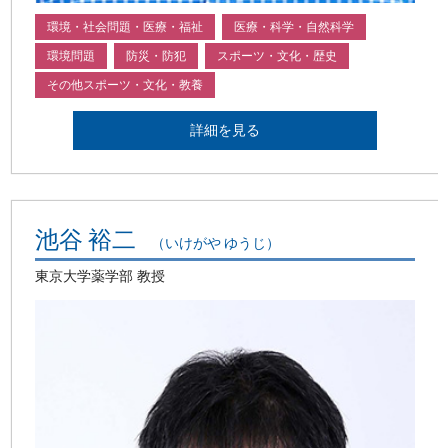
環境・社会問題・医療・福祉
医療・科学・自然科学
環境問題
防災・防犯
スポーツ・文化・歴史
その他スポーツ・文化・教養
詳細を見る
池谷 裕二
（いけがや ゆうじ）
東京大学薬学部 教授