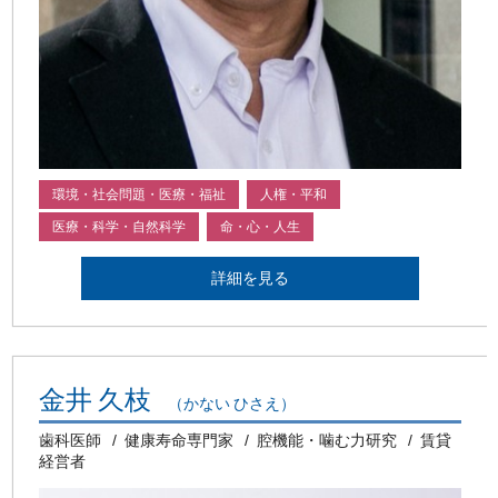
環境・社会問題・医療・福祉
人権・平和
医療・科学・自然科学
命・心・人生
詳細を見る
金井 久枝
（かない ひさえ）
歯科医師
健康寿命専門家
腔機能・噛む力研究
賃貸
経営者