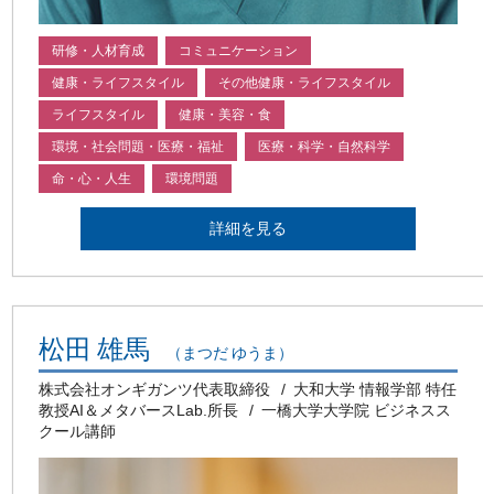
研修・人材育成
コミュニケーション
健康・ライフスタイル
その他健康・ライフスタイル
ライフスタイル
健康・美容・食
環境・社会問題・医療・福祉
医療・科学・自然科学
命・心・人生
環境問題
詳細を見る
松田 雄馬
（まつだ ゆうま）
株式会社オンギガンツ代表取締役
大和大学 情報学部 特任
教授AI＆メタバースLab.所長
一橋大学大学院 ビジネスス
クール講師