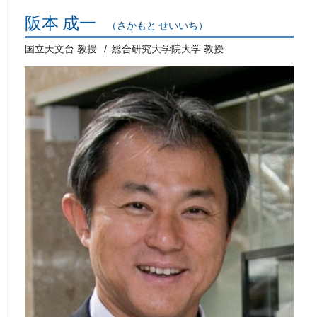
阪本 成一
（さかもと せいいち）
国立天文台 教授
総合研究大学院大学 教授