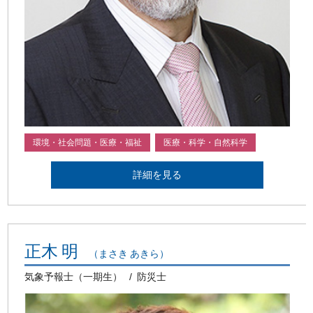
環境・社会問題・医療・福祉
医療・科学・自然科学
詳細を見る
正木 明
（まさき あきら）
気象予報士（一期生）
防災士