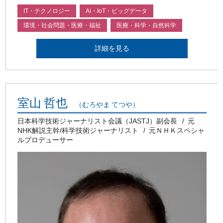
IT・テクノロジー
Ai・IoT・ビッグデータ
環境・社会問題・医療・福祉
医療・科学・自然科学
詳細を見る
室山 哲也
（むろやま てつや）
日本科学技術ジャーナリスト会議（JASTJ）副会長
元
NHK解説主幹/科学技術ジャーナリスト
元ＮＨＫスペシャ
ルプロデューサー