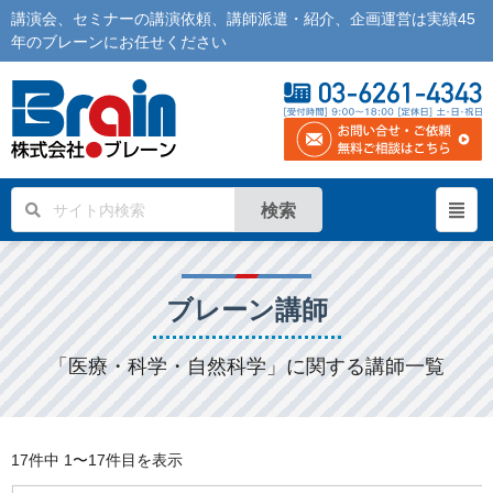
講演会
、
セミナー
の
講演依頼
、
講師派遣
・紹介、企画運営は実績45
年の
ブレーン
にお任せください
検索
ブレーン講師
「医療・科学・自然科学」に関する講師一覧
17件中
1〜17件目を表示