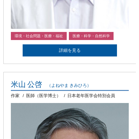
環境・社会問題・医療・福祉
医療・科学・自然科学
詳細を見る
米山 公啓
（よねやま きみひろ）
作家
医師（医学博士）
日本老年医学会特別会員