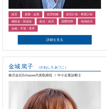
経営
創業・起業
経営戦略
経営計画・事業計画
補助金・助成金
政治・経済
国際情勢
地域経済
金融・市場・業界
詳細を見る
金城 篤子
（かねしろ あつこ）
株式会社Echasse代表取締役
中小企業診断士