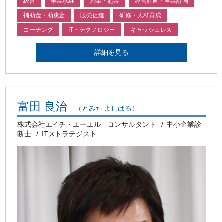
経営
事業承継
創業・起業
経営計画・事業計画
補助金・助成金
販売促進
研修・人材育成
コーチング
IT・テクノロジー
キャッシュレス
詳細を見る
富田 良治
（とみた よしはる）
株式会社エイチ・エーエル コンサルタント
中小企業診
断士
ITストラテジスト