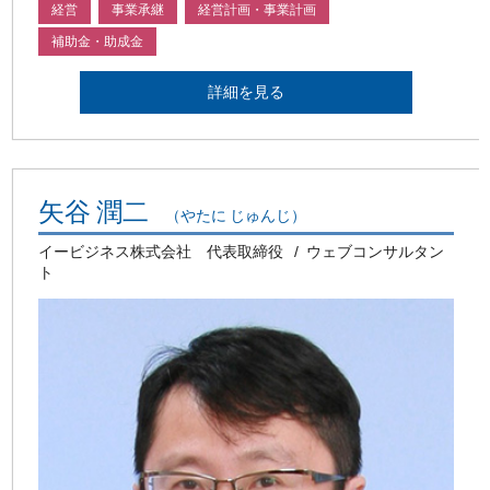
経営
事業承継
経営計画・事業計画
補助金・助成金
詳細を見る
矢谷 潤二
（やたに じゅんじ）
イービジネス株式会社 代表取締役
ウェブコンサルタン
ト