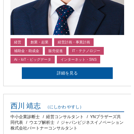
経営
創業・起業
経営計画・事業計画
補助金・助成金
販売促進
IT・テクノロジー
Ai・IoT・ビッグデータ
インターネット・SNS
詳細を見る
西川 靖志
（にしかわ やすし）
中小企業診断士
経営コンサルタント
YNブラザーズ共
同代表
ウエブ解析士
ジャパンビジネスイノベーション
株式会社パートナーコンサルタント