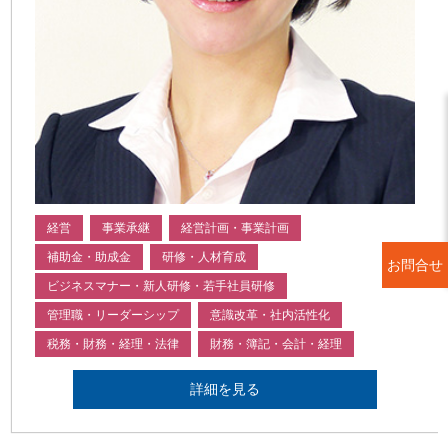
経営
事業承継
経営計画・事業計画
補助金・助成金
研修・人材育成
お問合せ
ビジネスマナー・新人研修・若手社員研修
管理職・リーダーシップ
意識改革・社内活性化
税務・財務・経理・法律
財務・簿記・会計・経理
詳細を見る