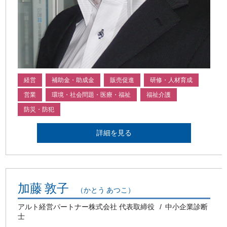
経営
補助金・助成金
販売促進
研修・人材育成
営業
環境・社会問題・医療・福祉
福祉介護
防災・防犯
詳細を見る
加藤 敦子
（かとう あつこ）
アルト経営パートナー株式会社 代表取締役
中小企業診断
士