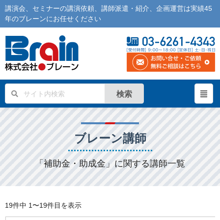
講演会
、
セミナー
の
講演依頼
、
講師派遣
・紹介、企画運営は実績45
年の
ブレーン
にお任せください
検索
ブレーン講師
「補助金・助成金」に関する講師一覧
19件中
1〜19件目を表示