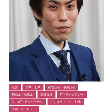
経営
創業・起業
経営計画・事業計画
補助金・助成金
販売促進
IT・テクノロジー
Ai・IoT・ビッグデータ
インターネット・SNS
先端テクノロジー