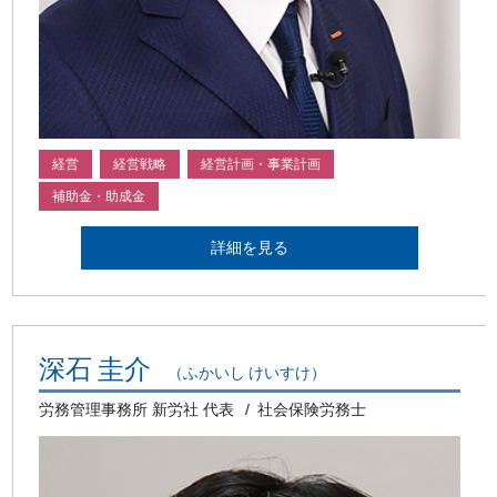
経営
経営戦略
経営計画・事業計画
補助金・助成金
詳細を見る
深石 圭介
（ふかいし けいすけ）
労務管理事務所 新労社 代表
社会保険労務士