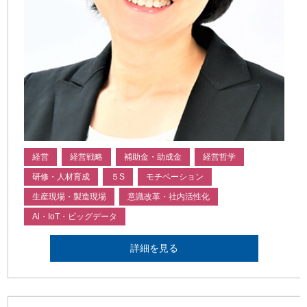
経営
経営戦略
補助金・助成金
経営哲学
研修・人材育成
５S
モチベーション
生産現場・製造現場
意識改革・社内活性化
Ai・IoT・ビッグデータ
詳細を見る