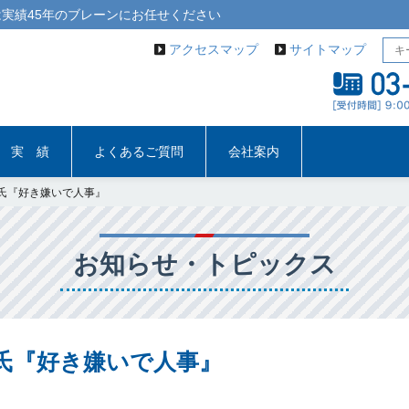
実績45年の
ブレーン
にお任せください
アクセスマップ
サイトマップ
実 績
よくあるご質問
会社案内
氏『好き嫌いで人事』
お知らせ・トピックス
氏『好き嫌いで人事』