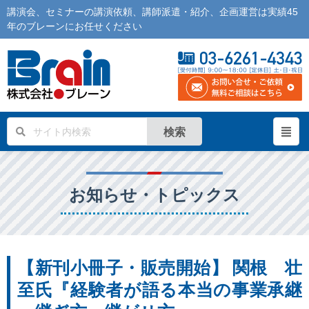
講演会
、
セミナー
の
講演依頼
、
講師派遣
・紹介、企画運営は実績45
年の
ブレーン
にお任せください
検索
お知らせ・トピックス
【新刊小冊子・販売開始】 関根 壮
至氏『経験者が語る本当の事業承継