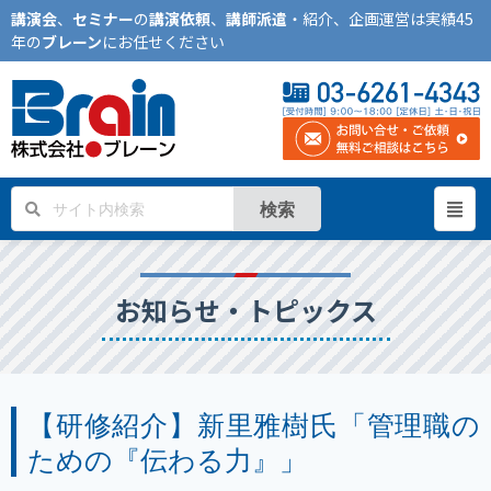
講演会
、
セミナー
の
講演依頼
、
講師派遣
・紹介、企画運営は実績45
年の
ブレーン
にお任せください
検索
お知らせ・トピックス
【研修紹介】新里雅樹氏「管理職の
ための『伝わる力』」