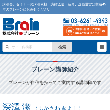
講演会
、
セミナー
の
講演依頼
、
講師派遣
・紹介、企画運営は実績45
年の
ブレーン
にお任せください
検索
ブレーン講師紹介
ブレーンが自信を持ってご案内する講師陣です
深澤 潔
（ふかさわ きよし）