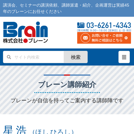
講演会
、
セミナー
の
講演依頼
、
講師派遣
・紹介、企画運営は実績45
年の
ブレーン
にお任せください
検索
ブレーン講師紹介
ブレーンが自信を持ってご案内する講師陣です
星 浩
（ほし ひろし）