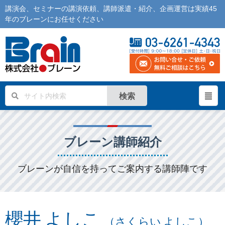
講演会
、
セミナー
の
講演依頼
、
講師派遣
・紹介、企画運営は実績45
年の
ブレーン
にお任せください
検索
ブレーン講師紹介
ブレーンが自信を持ってご案内する講師陣です
櫻井 よしこ
（さくらい よしこ）