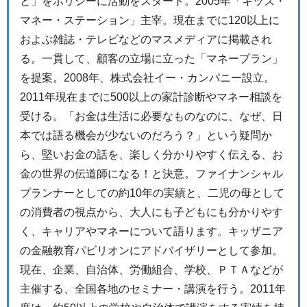
と」をポリシーに活動をスタート。2005年「キッズ・
マネー・ステーション」主宰。現在までに120以上に
およぶ雑誌・テレビなどのマスメディアに掲載され
る。一貫して、顧客の立場に立った「マネープラン」
を提案。2008年、株式会社イー・カンパニー設立。
2011年現在までに500以上の家計診断やマネー相談を
受ける。「お金は生活に必要なものなのに、なぜ、日
本では語る機会が少ないのだろう？」という疑問か
ら、堅いお金の話を、楽しく分かりやすく伝える、お
金の世界の伝道師になる！と決意。ファイナンシャル
プランナーとしての約10年の実績と、二児の母として
の消費者の視点から、大人にも子どもにも分かりやす
く、キャリアやマネーについて語ります。キッザニア
の金融教育パビリオンにアドバイザリーとして参加。
現在、企業、自治体、労働組合、学校、ＰＴＡなどが
主催する、全国各地のセミナー・講演を行う。2011年