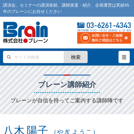
講演会
、
セミナー
の
講演依頼
、
講師派遣
・紹介、企画運営は実績45
年の
ブレーン
にお任せください
検索
ブレーン講師紹介
ブレーンが自信を持ってご案内する講師陣です
八木 陽子
（やぎ ようこ）