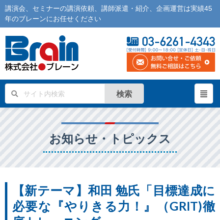
講演会
、
セミナー
の
講演依頼
、
講師派遣
・紹介、企画運営は実績45
年の
ブレーン
にお任せください
検索
お知らせ・トピックス
【新テーマ】和田 勉氏「目標達成に
必要な『やりきる力！』（GRIT)徹