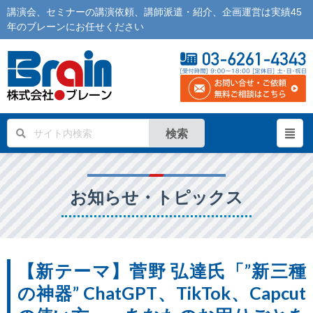
講演会
、
セミナー
の
講演依頼
、
講師派遣
・紹介、企画運営は実績45
年の
ブレーン
にお任せください
検索
お知らせ・トピックス
【新テーマ】菅野 弘達氏「”新三種
の神器” ChatGPT、TikTok、Capcut