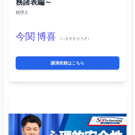
務諸表編～
税理士
今関 博喜
（いまぜき ひろき）
講演依頼はこちら