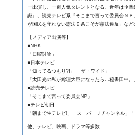
ー出演し、一躍人気タレントとなる。近年は企業
識』、読売テレビ系『そこまで言って委員会ＮＰ
が国民を守れない憲法９条こそが憲法違反」など
【メディア出演等】
■NHK
「日曜討論」
■日本テレビ
「知ってるつもり?!」 「ザ・ワイド」
「太田光の私が総理大臣になったら…秘書田中。」
■読売テレビ
「そこまで言って委員会NP」
■テレビ朝日
「朝まで生テレビ!」「スーパーＪチャンネル」
他、テレビ、映画、ドラマ等多数