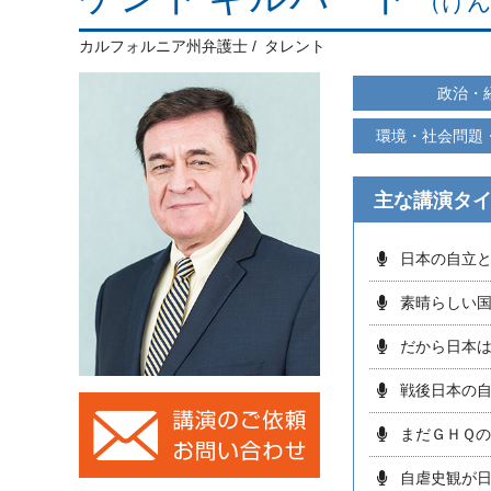
（けん
カルフォルニア州弁護士
タレント
政治・
環境・社会問題
主な講演タ
日本の自立
素晴らしい
だから日本
戦後日本の
まだＧＨＱ
自虐史観が