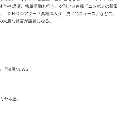
経営や 講演、執筆活動も行う。夕刊フジ連載『ニッポンの新常
』、ＤＨＣシアター『真相深入り！虎ノ門ニュース』などで、
の大胆な発言が話題になる。
「深層NEWS」
「ミヤネ屋」