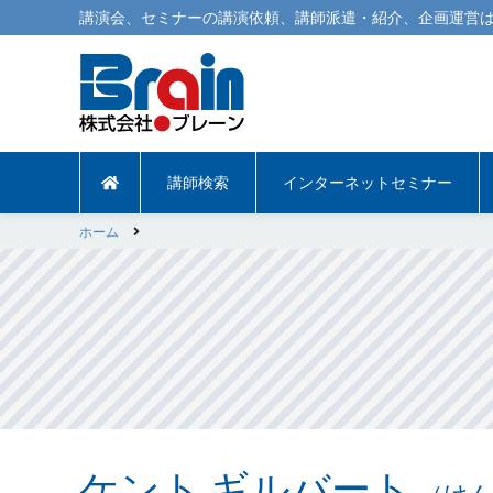
講演会
、
セミナー
の
講演依頼
、
講師派遣
・紹介、企画運営は
講師検索
インターネットセミナー
ホーム
ケント ギルバート