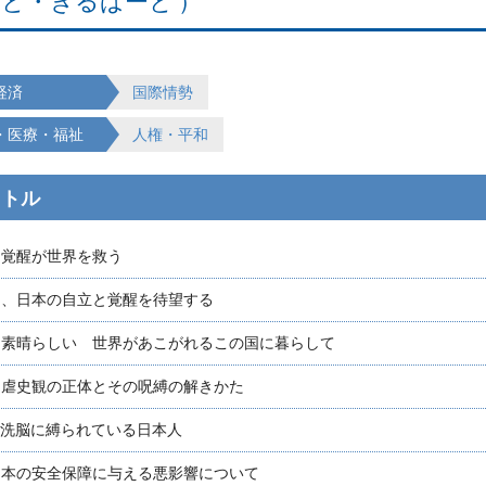
と・ぎるばーと ）
経済
国際情勢
・医療・福祉
人権・平和
イトル
と覚醒が世界を救う
国、日本の自立と覚醒を待望する
は素晴らしい 世界があこがれるこの国に暮らして
自虐史観の正体とその呪縛の解きかた
の洗脳に縛られている日本人
日本の安全保障に与える悪影響について