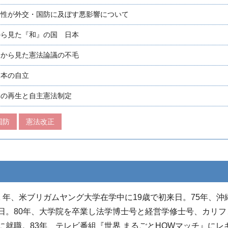
民性が外交・国防に及ぼす悪影響について
から見た『和』の国 日本
家から見た憲法論議の不毛
日本の自立
本の再生と自主憲法制定
国防
憲法改正
1 年、米ブリガムヤング大学在学中に19歳で初来日。75年、沖
日。80年、大学院を卒業し法学博士号と経営学修士号、カリフ
就職。83年、テレビ番組『世界 まるごとHOWマッチ』にレ