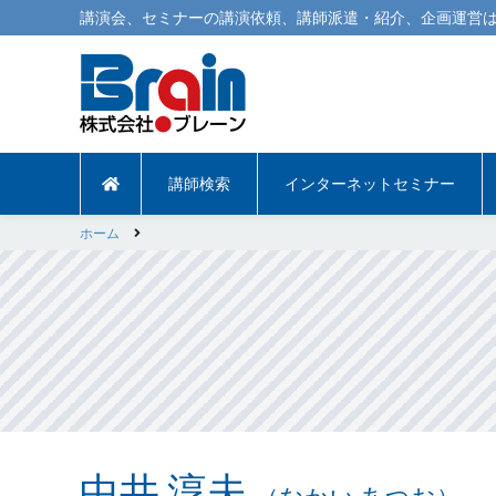
講演会
、
セミナー
の
講演依頼
、
講師派遣
・紹介、企画運営は
講師検索
インターネットセミナー
ホーム
中井 淳夫