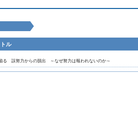
イトル
陥る 誤努力からの脱出 ～なぜ努力は報われないのか～