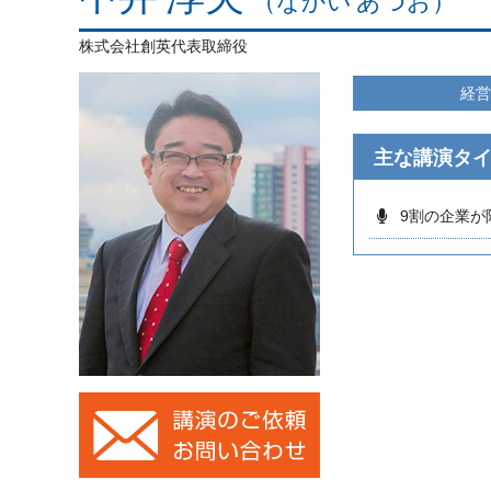
（なかい あつお）
株式会社創英代表取締役
経営
主な講演タ
9割の企業が