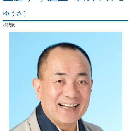
ゆうざ）
落語家