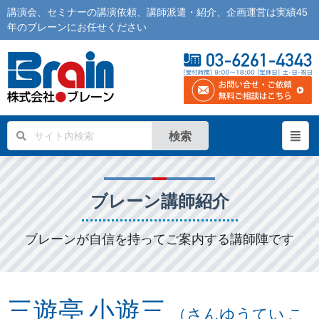
講演会
、
セミナー
の
講演依頼
、
講師派遣
・紹介、企画運営は実績45
年の
ブレーン
にお任せください
検索
ブレーン講師紹介
ブレーンが自信を持ってご案内する講師陣です
三遊亭 小遊三
（さんゆうてい こ