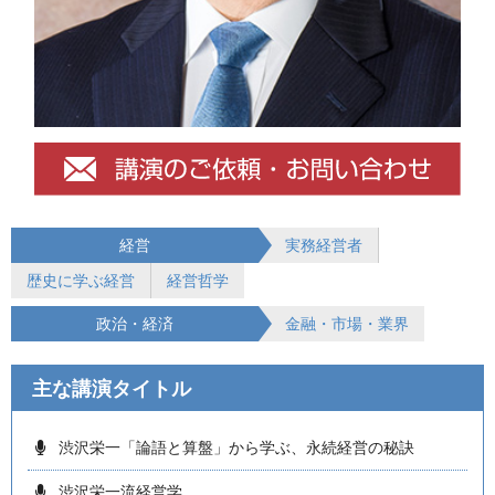
経営
実務経営者
歴史に学ぶ経営
経営哲学
政治・経済
金融・市場・業界
主な講演タイトル
渋沢栄一「論語と算盤」から学ぶ、永続経営の秘訣
渋沢栄一流経営学