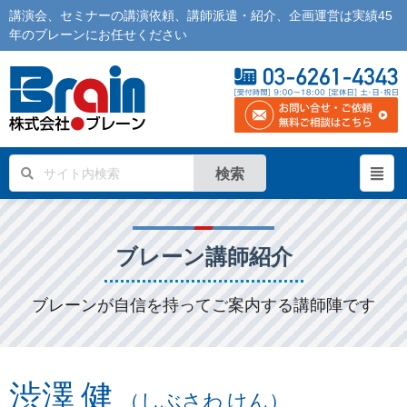
講演会
、
セミナー
の
講演依頼
、
講師派遣
・紹介、企画運営は実績45
年の
ブレーン
にお任せください
検索
ブレーン講師紹介
ブレーンが自信を持ってご案内する講師陣です
渋澤 健
（しぶさわ けん）