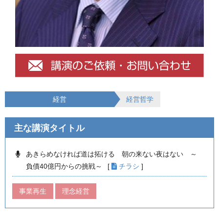
経営
経営哲学
主な講演タイトル
あきらめなければ道は拓ける 朝の来ない夜はない ～
負債40億円からの挑戦～
[
チラシ
]
事業再生
理念経営