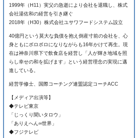
1999年（H11）実父の急逝により会社を退職し、株式
会社湯佐和の経営を引き継ぐ
2018年（H30）株式会社ユサワフードシステム設立
40億円という莫大な負債を抱え倒産寸前の会社を、心
身ともにボロボロになりながらも16年かけて再生。現
在は神奈川県下で飲食店を経営し「人が輝き地域を照
らし幸せの和を拡げます」という経営理念の実現に邁
進している。
経営学修士、国際コーチング連盟認定コーチACC
【メディア出演等】
◆テレビ東京
「じっくり聞いタロウ」
「ありえへん∞世界」
◆フジテレビ