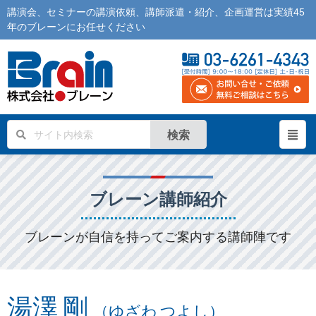
講演会
、
セミナー
の
講演依頼
、
講師派遣
・紹介、企画運営は実績45
年の
ブレーン
にお任せください
検索
ブレーン講師紹介
ブレーンが自信を持ってご案内する講師陣です
湯澤 剛
（ゆざわ つよし）