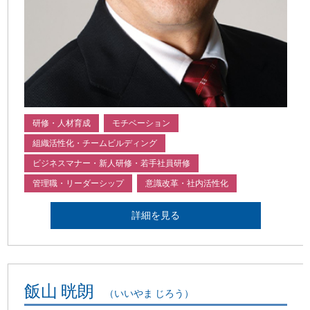
研修・人材育成
モチベーション
組織活性化・チームビルディング
ビジネスマナー・新人研修・若手社員研修
管理職・リーダーシップ
意識改革・社内活性化
詳細を見る
飯山 晄朗
（いいやま じろう）