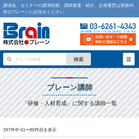
講演会
、
セミナー
の
講演依頼
、
講師派遣
・紹介、企画運営は実績45
年の
ブレーン
にお任せください
検索
ブレーン講師
「研修・人材育成」に関する講師一覧
397件中
61〜80件目を表示