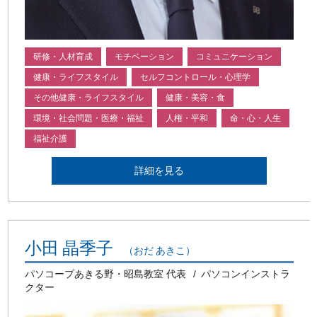
研修・人材育成
モチベーション
コミュニケーション
健康・ライフスタイル
セルフコントロール・心理学
その他健康・ライフスタイル
健康・美容・食
環境・社会問題・医療・福祉
人権・平和
命・心・人生
福祉介護
詳細を見る
小田 晶季子
（おだ あきこ）
パソコープあきる野・昭島教室 代表
パソコンインストラ
クター