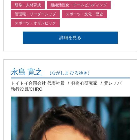
研修・人材育成
組織活性化・チームビルディング
管理職・リーダーシップ
スポーツ・文化・歴史
スポーツ・オリンピック
詳細を見る
永島 寛之
（ながしま ひろゆき）
トイトイ合同会社 代表社員
好奇心研究家
元レノバ
執行役員/CHRO