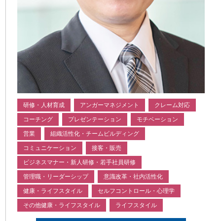
研修・人材育成
アンガーマネジメント
クレーム対応
コーチング
プレゼンテーション
モチベーション
営業
組織活性化・チームビルディング
コミュニケーション
接客・販売
ビジネスマナー・新人研修・若手社員研修
管理職・リーダーシップ
意識改革・社内活性化
健康・ライフスタイル
セルフコントロール・心理学
その他健康・ライフスタイル
ライフスタイル