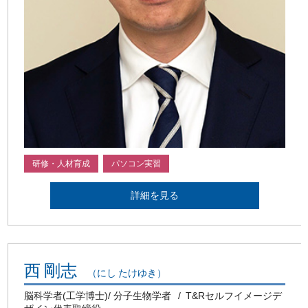
研修・人材育成
パソコン実習
詳細を見る
西 剛志
（にし たけゆき）
脳科学者(工学博士)/ 分子生物学者
T&Rセルフイメージデ