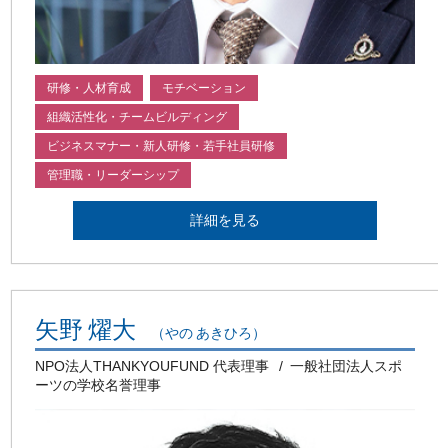
研修・人材育成
モチベーション
組織活性化・チームビルディング
ビジネスマナー・新人研修・若手社員研修
管理職・リーダーシップ
詳細を見る
矢野 燿大
（やの あきひろ）
NPO法人THANKYOUFUND 代表理事
一般社団法人スポ
ーツの学校名誉理事