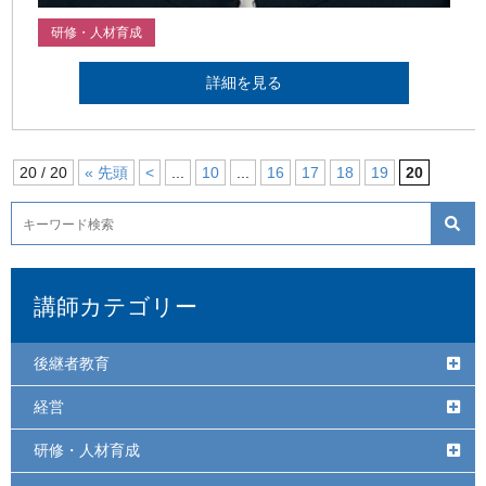
研修・人材育成
詳細を見る
20 / 20
« 先頭
<
...
10
...
16
17
18
19
20
講師カテゴリー
後継者教育
経営
研修・人材育成