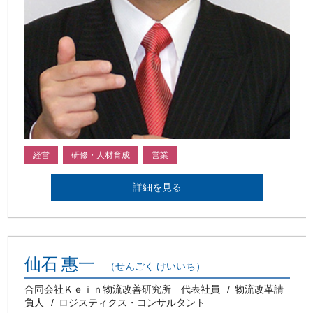
経営
研修・人材育成
営業
詳細を見る
仙石 惠一
（せんごく けいいち）
合同会社Ｋｅｉｎ物流改善研究所 代表社員
物流改革請
負人
ロジスティクス・コンサルタント