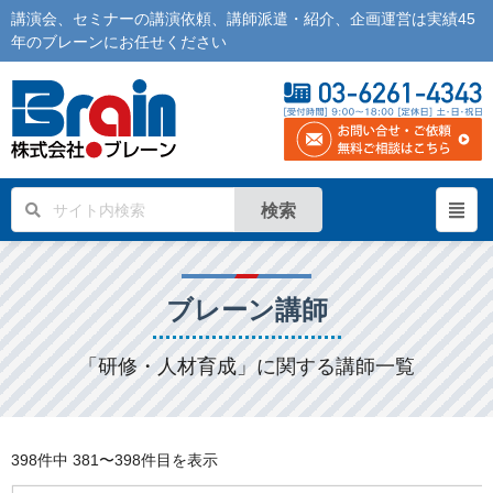
講演会
、
セミナー
の
講演依頼
、
講師派遣
・紹介、企画運営は実績45
年の
ブレーン
にお任せください
検索
ブレーン講師
「研修・人材育成」に関する講師一覧
398件中
381〜398件目を表示