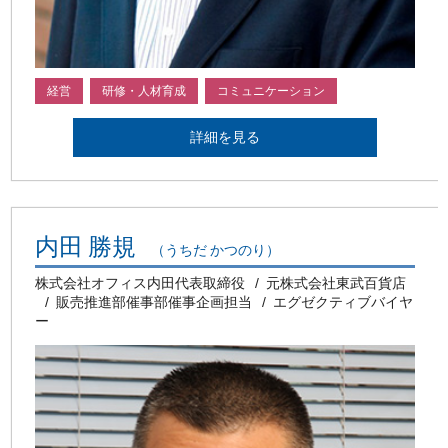
経営
研修・人材育成
コミュニケーション
詳細を見る
内田 勝規
（うちだ かつのり）
株式会社オフィス内田代表取締役
元株式会社東武百貨店
販売推進部催事部催事企画担当
エグゼクティブバイヤ
ー