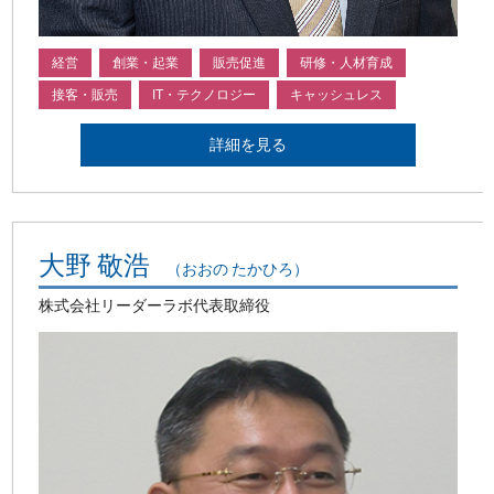
経営
創業・起業
販売促進
研修・人材育成
接客・販売
IT・テクノロジー
キャッシュレス
詳細を見る
大野 敬浩
（おおの たかひろ）
株式会社リーダーラボ代表取締役