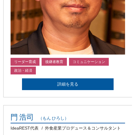
リーダー育成
後継者教育
コミュニケーション
政治・経済
詳細を見る
門 浩司
（もん ひろし）
IdeaREST代表
外食産業プロデュース＆コンサルタント