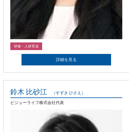
研修・人材育成
詳細を見る
鈴木 比砂江
（すずき ひさえ）
ビジューライフ株式会社代表