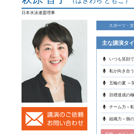
（はぎわら ともこ）
日本水泳連盟理事
スポーツ・文
主な講演タ
いつも笑顔で
私が向き合う
五輪の夏 ～
目標達成の
チーム力～
組織力～個
五輪・オリン