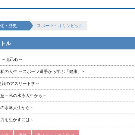
化・歴史
スポーツ・オリンピック
イトル
 ～克己心～
私の人生 ～スポーツ選手から学ぶ「健康」～
笑顔のアスリート学～
極意～私の水泳人生から～
私の水泳人生から～
の力を生かすには～
ピック
水泳
アスリートから学ぶ