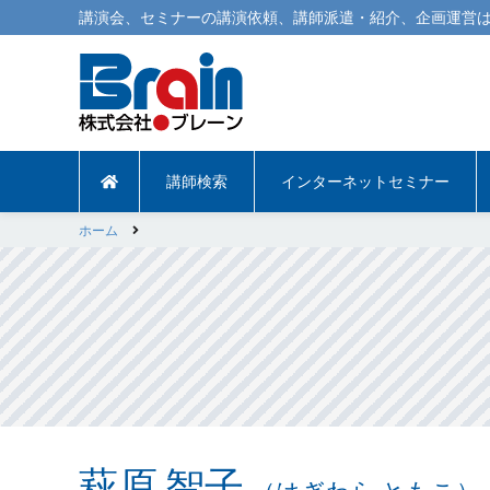
講演会
、
セミナー
の
講演依頼
、
講師派遣
・紹介、企画運営は
講師検索
インターネットセミナー
ホーム
萩原 智子