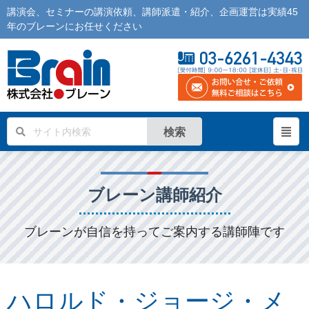
講演会
、
セミナー
の
講演依頼
、
講師派遣
・紹介、企画運営は実績45
年の
ブレーン
にお任せください
検索
ブレーン講師紹介
ブレーンが自信を持ってご案内する講師陣です
ハロルド・ジョージ・メ