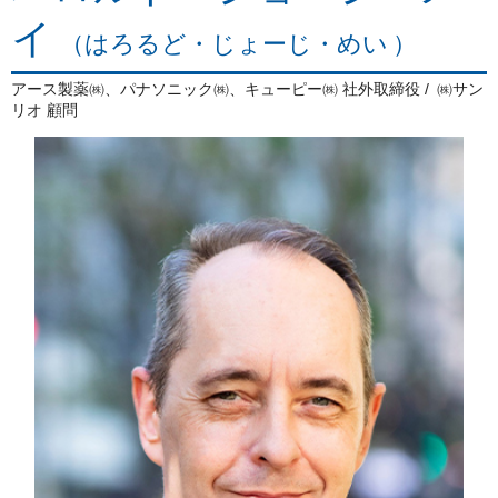
イ
（はろるど・じょーじ・めい ）
アース製薬㈱、パナソニック㈱、キューピー㈱ 社外取締役
㈱サン
リオ 顧問