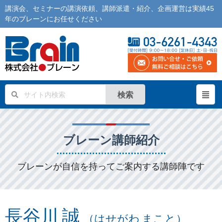
講演会
、
セミナー
の
講演依頼
、
講師派遣
・紹介、企画運営は実績45
年の
ブレーン
にお任せください
検索
ブレーン講師紹介
ブレーンが自信を持ってご案内する講師陣です
長谷川 誠
（はせがわ まこと）