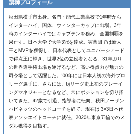
講師プロフィール
秋田県横手市出身。名門・能代工業高校で1年時から
インターハイ、国体、ウィンターカップに出場。3年
時のインターハイではキャプテンを務め、全国制覇を
果たす。日本大学で大学3冠を達成。実業団では新人
王とMVPを獲得し、日本代表としてユニバーシアード
で得点王に輝き、世界2位の立役者となる。31年ぶり
の世界選手権出場も遂げるなど、高い得点力が魅力の
司令塔として活躍した。’00年には日本人初の海外プロ
リーグ選手に。さらには、bjリーグ史上初のプレーイ
ングマネジャーとなるなど、常にポジションを切り拓
いてきた。42歳で引退、指導者に転向。秋田ノーザン
ハピネッツのヘッドコーチを経て、現在は 3×3日本代
表アソシエイトコーチに就任。2020年東京五輪でのメ
ダル獲得を目指す。