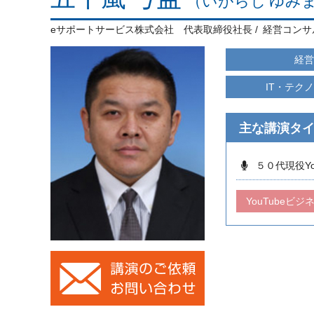
（いがらし ゆみ
eサポートサービス株式会社 代表取締役社長
経営コンサ
経営
IT・テク
主な講演タ
５０代現役Yo
YouTubeビジ