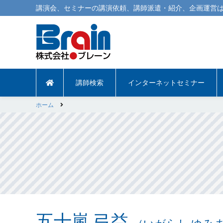
講演会
、
セミナー
の
講演依頼
、
講師派遣
・紹介、企画運営は
講師検索
インターネットセミナー
ホーム
五十嵐 弓益