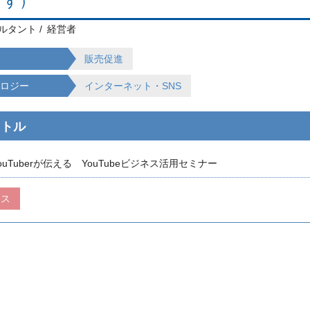
ます）
ルタント
経営者
販売促進
ノロジー
インターネット・SNS
イトル
uTuberが伝える YouTubeビジネス活用セミナー
ネス