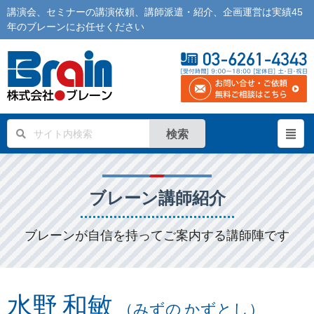
講演会
、
セミナー
の
講演依頼
、
講師派遣
・紹介、企画運営は実績45
年の
ブレーン
にお任せください
検索
ブレーン講師紹介
ブレーンが自信を持ってご案内する講師陣です
水野 和敏
（みずの かずとし）