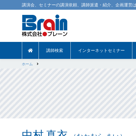
講演会
、
セミナー
の
講演依頼
、
講師派遣
・紹介、企画運営は
講師検索
インターネットセミナー
ホーム
中村 真衣