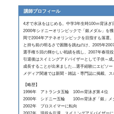
講師プロフィール
4才で水泳をはじめる。中学3年生時100ｍ背泳ぎ
2000年シドニーオリンピックで「銀メダル」を
岡で2004年アテネオリンピックを目指すも落選
と持ち前の明るさで困難を跳ねのけ、2005年20
選手権５回の輝かしい戦績を残し、2007年春現
引退後はスイミングアドバイザーとして子供～成
成長することが出来ました…選手経験にエピソー
メディア関連では新聞・雑誌・専門誌に掲載、ス
【略歴】
1996年 アトランタ五輪 100ｍ背泳ぎ第４位
2000年 シドニー五輪 100ｍ背泳ぎ「銀」メ
2002年 プロスイマーに転向
2007年 現役を引退…スイミングアドバイザー