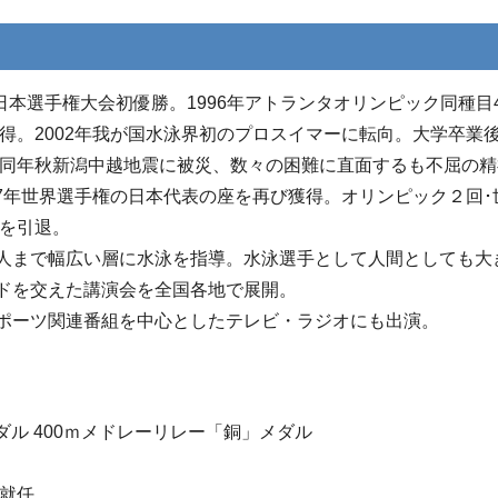
日本選手権大会初優勝。1996年アトランタオリンピック同種目
獲得。2002年我が国水泳界初のプロスイマーに転向。大学卒業
。同年秋新潟中越地震に被災、数々の困難に直面するも不屈の
07年世界選手権の日本代表の座を再び獲得。オリンピック２回･
役を引退。
人まで幅広い層に水泳を指導。水泳選手として人間としても大
ドを交えた講演会を全国各地で展開。
ポーツ関連番組を中心としたテレビ・ラジオにも出演。
ダル 400ｍメドレーリレー「銅」メダル
に就任