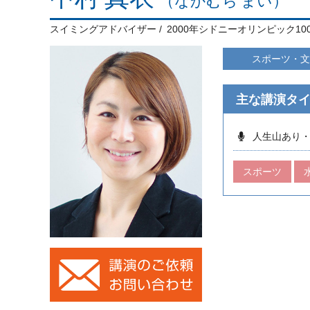
（なかむら まい）
スイミングアドバイザー
2000年シドニーオリンピック1
スポーツ・文
主な講演タ
人生山あり
スポーツ