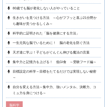
80歳でも脳が老化しない人がやっていること
生きがいを見つける方法 ～心がフフッと喜ぶ21分野か
ら趣味が見つかるしくみ～
科学的に証明された「脳を健康にする方法」
一生元気な脳でいるために！ 脳の老化を防ぐ方法
天才達に学ぶ！子どもがぐんぐん伸びる魔法の言葉
集中力と記憶力を上げる！ 低GI食 ～受験フード編～
目標設定の科学～目標をたてるだけでは実現しない秘密
～
自分を変える方法～集中力、強いメンタル、決断力、コ
ミュ力を身につける～
脳科学