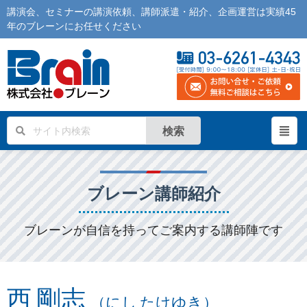
講演会
、
セミナー
の
講演依頼
、
講師派遣
・紹介、企画運営は実績45
年の
ブレーン
にお任せください
検索
ブレーン講師紹介
ブレーンが自信を持ってご案内する講師陣です
西 剛志
（にし たけゆき）