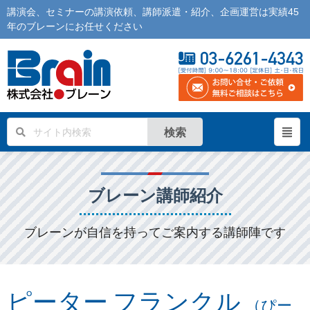
講演会
、
セミナー
の
講演依頼
、
講師派遣
・紹介、企画運営は実績45
年の
ブレーン
にお任せください
検索
ブレーン講師紹介
ブレーンが自信を持ってご案内する講師陣です
ピーター フランクル
（ぴー