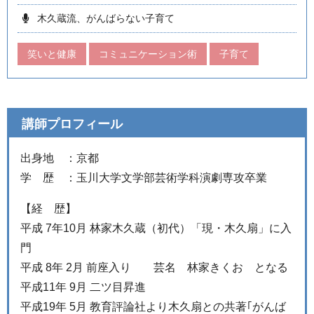
木久蔵流、がんばらない子育て
笑いと健康
コミュニケーション術
子育て
講師プロフィール
出身地 ：京都
学 歴 ：玉川大学文学部芸術学科演劇専攻卒業
【経 歴】
平成 7年10月 林家木久蔵（初代）「現・木久扇」に入
門
平成 8年 2月 前座入り 芸名 林家きくお となる
平成11年 9月 二ツ目昇進
平成19年 5月 教育評論社より木久扇との共著｢がんば