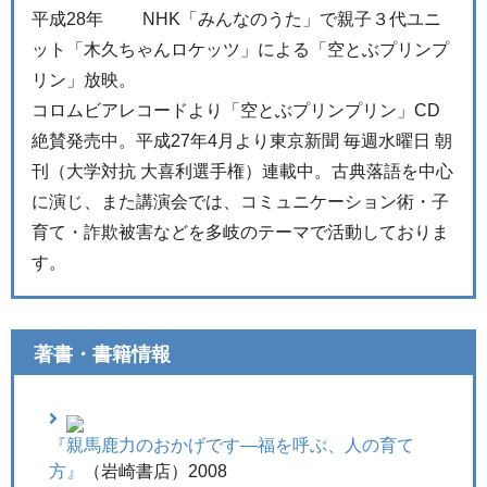
平成28年 NHK「みんなのうた」で親子３代ユニ
ット「木久ちゃんロケッツ」による「空とぶプリンプ
リン」放映。
コロムビアレコードより「空とぶプリンプリン」CD
絶賛発売中。平成27年4月より東京新聞 毎週水曜日 朝
刊（大学対抗 大喜利選手権）連載中。古典落語を中心
に演じ、また講演会では、コミュニケーション術・子
育て・詐欺被害などを多岐のテーマで活動しておりま
す。
著書・書籍情報
『親馬鹿力のおかげです―福を呼ぶ、人の育て
方』
（岩崎書店）2008