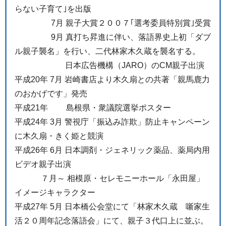
らない子育て｣を出版
7月 親子大賞２００７｢選考委員特別賞｣受賞
9月 真打ち昇進に伴い、落語界史上初「ダブ
ル親子襲名」を行い、二代林家木久蔵を襲名する。
日本広告機構（JARO）のCM親子出演
平成20年 7月 岩崎書店より木久扇との共著「親馬鹿力
のおかげです」発売
平成21年 島根県・衆議院選挙ポスター
平成24年 3月 警視庁「振込み詐欺」防止キャンペーン
に木久扇・きく姫と競演
平成26年 6月 日本調剤・ジェネリック薬品、薬局内用
ビデオ親子出演
７月～ 相模原・セレモニーホール「永田屋」
イメージキャラクター
平成27年 5月 日本橋公会堂にて「林家木久蔵 噺家生
活２０周年記念落語会」にて、親子３代口上に並ぶ。