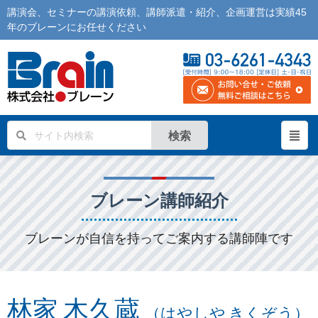
講演会
、
セミナー
の
講演依頼
、
講師派遣
・紹介、企画運営は実績45
年の
ブレーン
にお任せください
検索
ブレーン講師紹介
ブレーンが自信を持ってご案内する講師陣です
林家 木久蔵
（はやしや きくぞう）