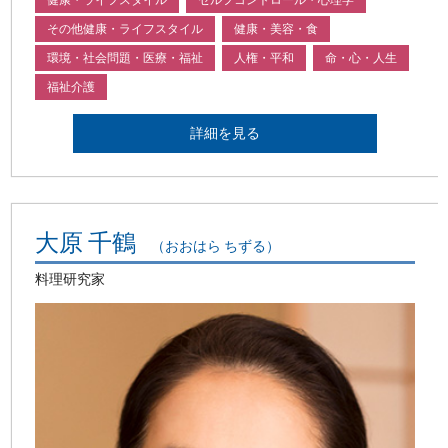
健康・ライフスタイル
セルフコントロール・心理学
その他健康・ライフスタイル
健康・美容・食
環境・社会問題・医療・福祉
人権・平和
命・心・人生
福祉介護
詳細を見る
大原 千鶴
（おおはら ちずる）
料理研究家