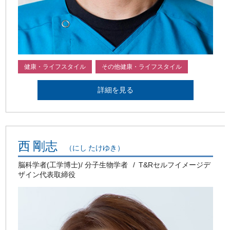
健康・ライフスタイル
その他健康・ライフスタイル
詳細を見る
西 剛志
（にし たけゆき）
脳科学者(工学博士)/ 分子生物学者
T&Rセルフイメージデ
ザイン代表取締役