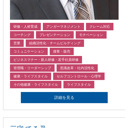
研修・人材育成
アンガーマネジメント
クレーム対応
コーチング
プレゼンテーション
モチベーション
営業
組織活性化・チームビルディング
コミュニケーション
接客・販売
ビジネスマナー・新人研修・若手社員研修
管理職・リーダーシップ
意識改革・社内活性化
健康・ライフスタイル
セルフコントロール・心理学
その他健康・ライフスタイル
ライフスタイル
詳細を見る