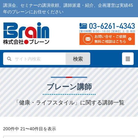
講演会
、
セミナー
の
講演依頼
、
講師派遣
・紹介、企画運営は実績45
年の
ブレーン
にお任せください
検索
ブレーン講師
「健康・ライフスタイル」に関する講師一覧
200件中
21〜40件目を表示