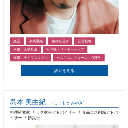
経営
事業承継
実務経営者
経営戦略
研修・人材育成
管理職・リーダーシップ
健康・ライフスタイル
セルフコントロール・心理学
詳細を見る
島本 美由紀
（しまもと みゆき）
料理研究家
ラク家事アドバイザー
食品ロス削減アドバ
イザー
防災士