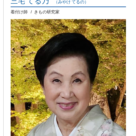
三宅 てる乃
（みやけ てるの）
着付け師
きもの研究家