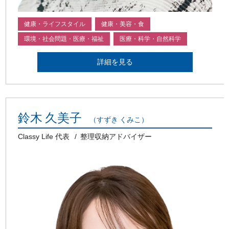
健康・ライフスタイル
健康・美容・食
環境・社会問題・医療・福祉
医療・科学・自然科学
詳細を見る
鈴木 久美子
（すずき くみこ）
Classy Life 代表
整理収納アドバイザー