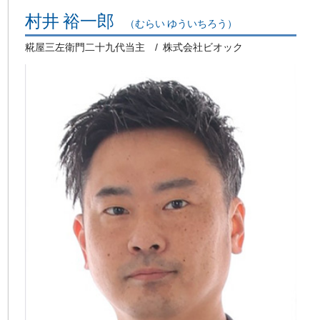
村井 裕一郎
（むらい ゆういちろう）
糀屋三左衛門二十九代当主
株式会社ビオック