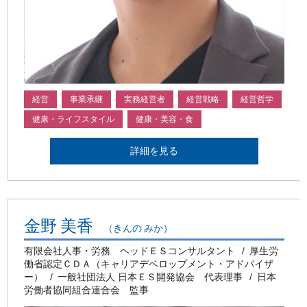
経営
事業承継
実務経営者
経営戦略
経営哲学
健康・ライフスタイル
健康・美容・食
詳細を見る
金野 美香
（きんの みか）
有限会社人事・労務 ヘッドＥＳコンサルタント
厚生労
働省認定ＣＤＡ（キャリアデベロップメント・アドバイザ
ー）
一般社団法人 日本ＥＳ開発協会 代表理事
日本
労働者協同組合連合会 監事