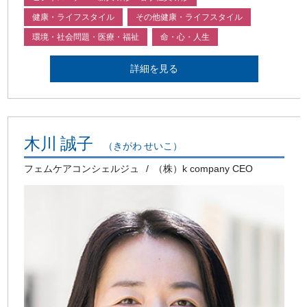
健康・ライフスタイル
その他健康・ライフスタイル
環境・社会問題・医療・福祉
命・心・人生
詳細を見る
木川 誠子
（きがわ せいこ）
フェムケアコンシェルジュ
（株）k company CEO