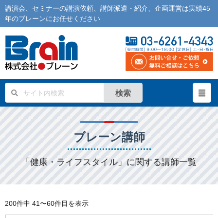
講演会
、
セミナー
の
講演依頼
、
講師派遣
・紹介、企画運営は実績45
年の
ブレーン
にお任せください
検索
ブレーン講師
「健康・ライフスタイル」に関する講師一覧
200件中
41〜60件目を表示