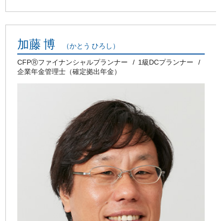
加藤 博
（かとう ひろし）
CFPⓇファイナンシャルプランナー
1級DCプランナー
企業年金管理士（確定拠出年金）