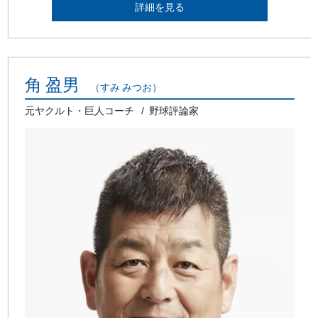
詳細を見る
角 盈男
（すみ みつお）
元ヤクルト・巨人コーチ
野球評論家